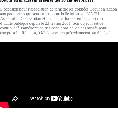
Retour en images sur la soirée des 30 ans de l’ACH !
L’occasion pour l’association de remettre les trophées Coeur en Action
aux partenaires qui soutiennent cette belle initiative. L’ACH,
Association Coopération Humanitaire, fondée en 1992 est reconnue
d’utilité publique depuis le 23 février 2001. Son objectif est de
contribuer à l’amélioration des conditions de vie des laissés pour
compte à La Réunion, à Madagascar et précédemment, au Sénégal.